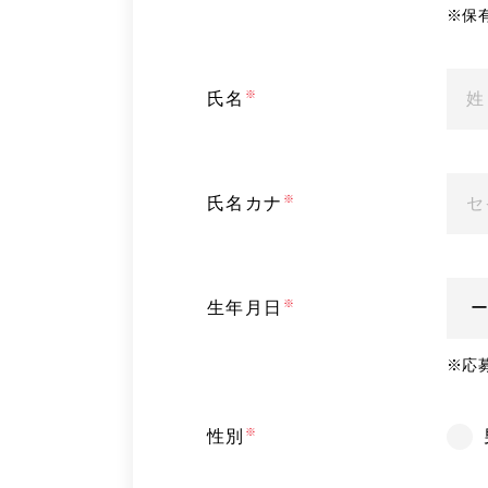
※
保
氏名
氏名カナ
生年月日
※
応
性別