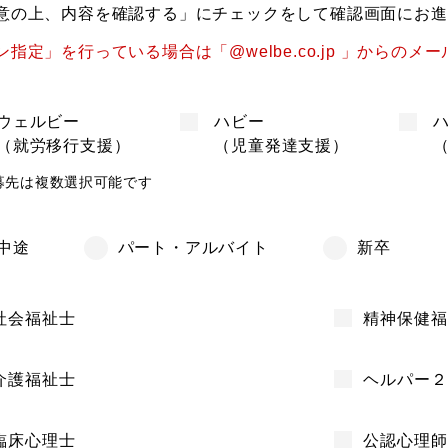
意の上、内容を確認する」にチェックをして確認画面にお進
定」を行っている場合は「@welbe.co.jp 」からの
ウェルビー
ハビー
（就労移行支援）
（児童発達支援）
募先は複数選択可能です
中途
パート・アルバイト
新卒
社会福祉士
精神保健福
介護福祉士
ヘルパー２
臨床心理士
公認心理師