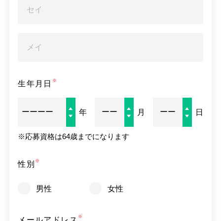
作業療法士
言語聴覚士
理学療法士
生年月日
保育士
年
月
日
幼稚園教諭
※
応募資格は64歳までになります
教員免許
性別
社会福祉主事任用資格
男性
女性
児童指導員任用資格
（社会学、教育学、心理学卒含む）
メールアドレス