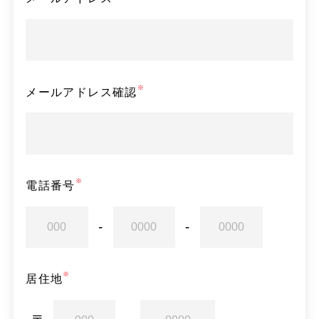
サービス管理責任者研修修了
（就任資格あり）
児童発達支援管理責任者研修修了
メールアドレス確認
（就任資格あり）
その他資格
資格なし
電話番号
居住地