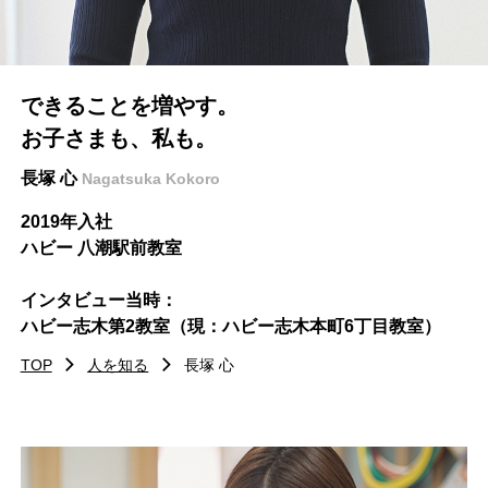
PERSON
できることを増やす。
人を知る
お子さまも、私も。
長塚 心
Nagatsuka Kokoro
RECRUIT
2019年入社
ハビー 八潮駅前教室
採用情報
インタビュー当時：
ハビー志木第2教室
（現：ハビー志木本町6丁目教室）
コーポレートサイト
TOP
人を知る
長塚 心
プライバシーポリシー